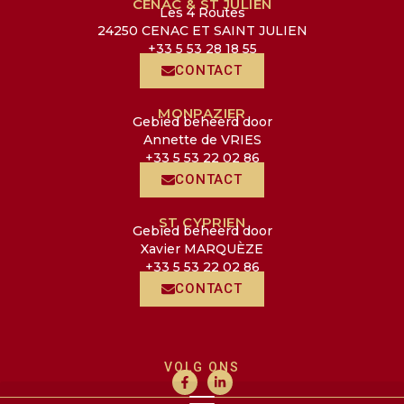
CÉNAC & ST JULIEN
Les 4 Routes
24250 CENAC ET SAINT JULIEN
+33 5 53 28 18 55
CONTACT
MONPAZIER
Gebied beheerd door
Annette de VRIES
+33 5 53 22 02 86
CONTACT
ST CYPRIEN
Gebied beheerd door
Xavier MARQUÈZE
+33 5 53 22 02 86
CONTACT
VOLG ONS