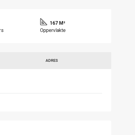
167 M²
rs
Oppervlakte
ADRES