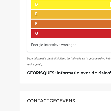
D
E
F
G
Energie-intensieve woningen
Deze informatie dient uitsluitend ter indicatie en is gebaseerd op he
rechtsgeldig.
GEORISQUES: Informatie over de risico'
CONTACTGEGEVENS