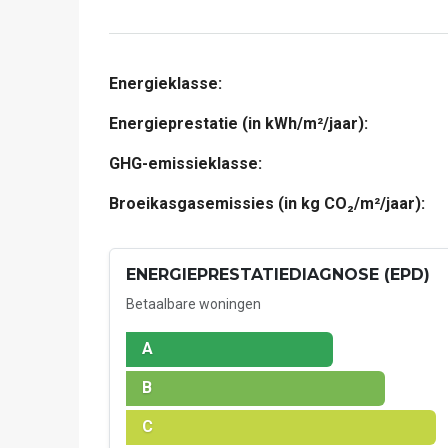
Energieklasse:
Energieprestatie (in kWh/m²/jaar):
GHG-emissieklasse:
Broeikasgasemissies (in kg CO₂/m²/jaar):
ENERGIEPRESTATIEDIAGNOSE (EPD)
Betaalbare woningen
A
B
C