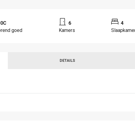
30C
6
4
erend goed
Kamers
Slaapkame
DETAILS