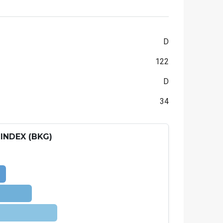
D
122
D
34
INDEX (BKG)