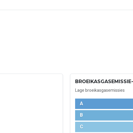
BROEIKASGASEMISSIE-
Lage broeikasgasemissies
A
B
C