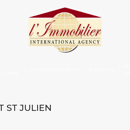
E
M
VASTGOEDTAXATIE
WERVING
ELAARS
V
T ST JULIEN