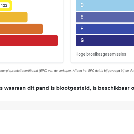
D
122
E
F
G
Hoge broeikasgasemissies
t energieprestatiecertificaat (EPC) van de verkoper. Alleen het EPC dat is bijgevoegd bij de 
s waaraan dit pand is blootgesteld, is beschikbaar 