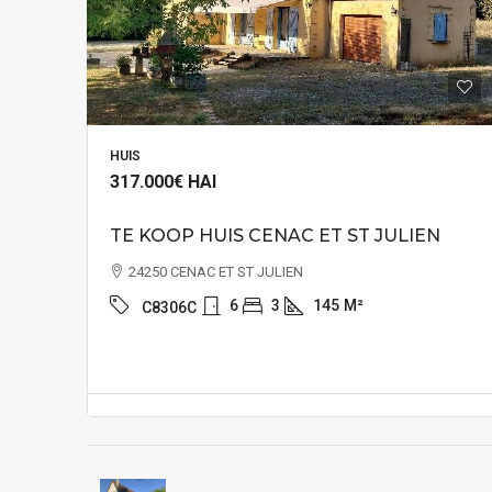
HUIS
317.000€
HAI
TE KOOP HUIS CENAC ET ST JULIEN
24250 CENAC ET ST JULIEN
6
3
145
M²
C8306C