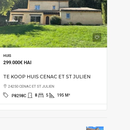
HUIS
299.000€
HAI
TE KOOP HUIS CENAC ET ST JULIEN
24250 CENAC ET ST JULIEN
8
5
195
M²
P8298C