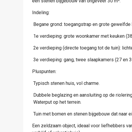
een stenen bijgebouw van ongeveer 30 m².
Indeling:
 Begane grond: toegangstrap en grote gewelfde 
 1e verdieping: grote woonkamer met keuken (38
 2e verdieping (directe toegang tot de tuin): l
 3e verdieping: gang, twee slaapkamers (27 en 3
Pluspunten:
 Typisch stenen huis, vol charme.
 Dubbele beglazing en aansluiting op de riolering
 Waterput op het terrein.
 Tuin met bomen en stenen bijgebouw dat naar 
Een zeldzaam object, ideaal voor liefhebbers va