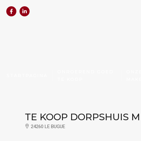
ONROEREND GOED
ONZ
STARTPAGINA
TE KOOP
MAK
TE KOOP DORPSHUIS M
24260 LE BUGUE