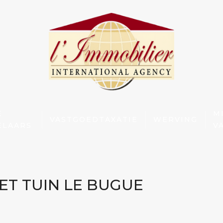
E
M
VASTGOEDTAXATIE
WERVING
ELAARS
V
ET TUIN LE BUGUE