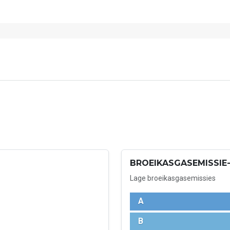
BROEIKASGASEMISSIE-
Lage broeikasgasemissies
A
B