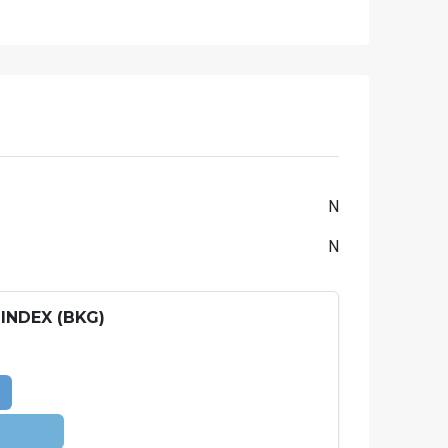
N
N
INDEX (BKG)