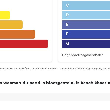
C
D
E
F
G
Hoge broeikasgasemissies
t energieprestatiecertificaat (EPC) van de verkoper. Alleen het EPC dat is bijgevoegd bij de 
s waaraan dit pand is blootgesteld, is beschikbaar 