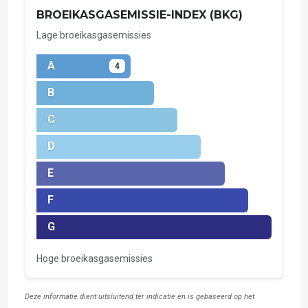
BROEIKASGASEMISSIE-INDEX (BKG)
Lage broeikasgasemissies
A
4
B
C
D
E
F
G
Hoge broeikasgasemissies
Deze informatie dient uitsluitend ter indicatie en is gebaseerd op het