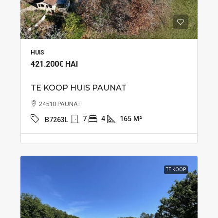
HUIS
421.200€
HAI
TE KOOP HUIS PAUNAT
24510 PAUNAT
7
4
165
M²
B7263L
TE KOOP