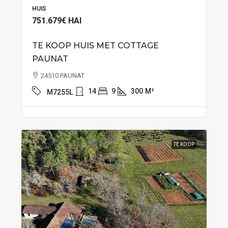
HUIS
751.679€
HAI
TE KOOP HUIS MET COTTAGE
PAUNAT
24510 PAUNAT
14
9
300
M²
M7255L
TE KOOP