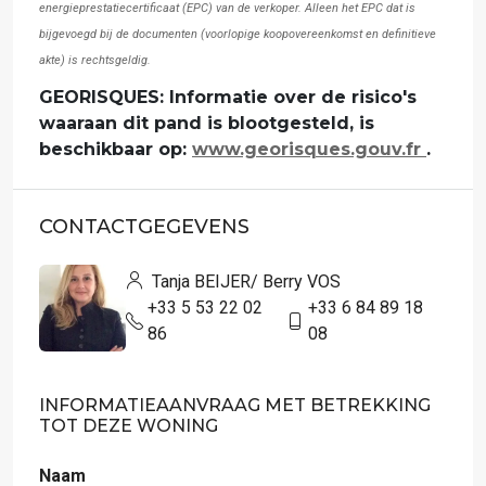
energieprestatiecertificaat (EPC) van de verkoper. Alleen het EPC dat is
bijgevoegd bij de documenten (voorlopige koopovereenkomst en definitieve
akte) is rechtsgeldig.
GEORISQUES: Informatie over de risico's
waaraan dit pand is blootgesteld, is
beschikbaar op:
www.georisques.gouv.fr
.
CONTACTGEGEVENS
Tanja BEIJER/ Berry VOS
+33 5 53 22 02
+33 6 84 89 18
86
08
INFORMATIEAANVRAAG MET BETREKKING
TOT DEZE WONING
Naam