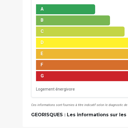
A
B
C
D
E
F
G
Logement énergivore
Ces informations sont fournies à titre indicatif selon le diagnostic
GEORISQUES : Les informations sur les 