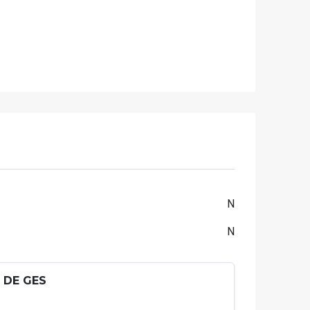
N
N
 DE GES