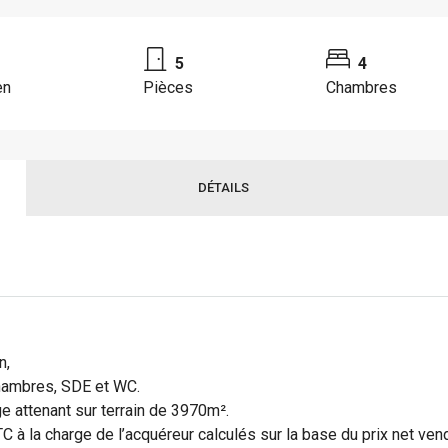
5
4
en
Pièces
Chambres
DÉTAILS
n,
chambres, SDE et WC.
e attenant sur terrain de 3970m².
 à la charge de l’acquéreur calculés sur la base du prix net vend