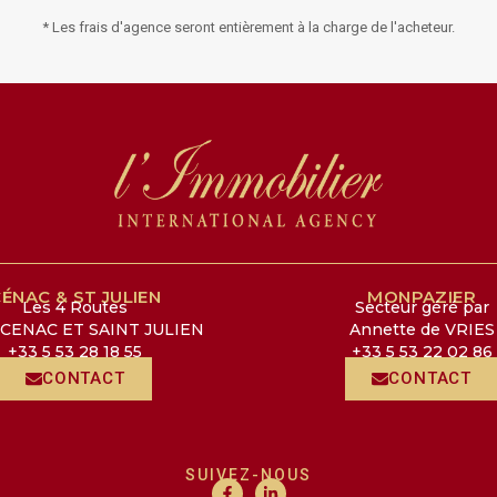
* Les frais d'agence seront entièrement à la charge de l'acheteur.
ÉNAC & ST JULIEN
MONPAZIER
Les 4 Routes
Secteur géré par
 CENAC ET SAINT JULIEN
Annette de VRIES
+33 5 53 28 18 55
+33 5 53 22 02 86
CONTACT
CONTACT
SUIVEZ-NOUS