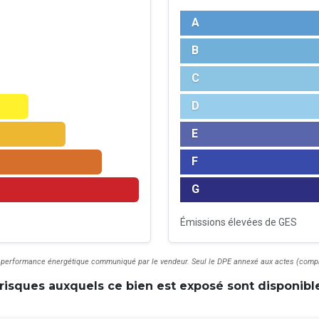
A
B
C
D
E
F
G
Émissions élevées de GES
 de performance énergétique communiqué par le vendeur. Seul le DPE annexé aux actes (compr
risques auxquels ce bien est exposé sont disponible