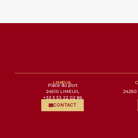
LIMEUIL
C
Place du port
24510 LIMEUIL
24250
+33 5 53 22 02 86
CONTACT