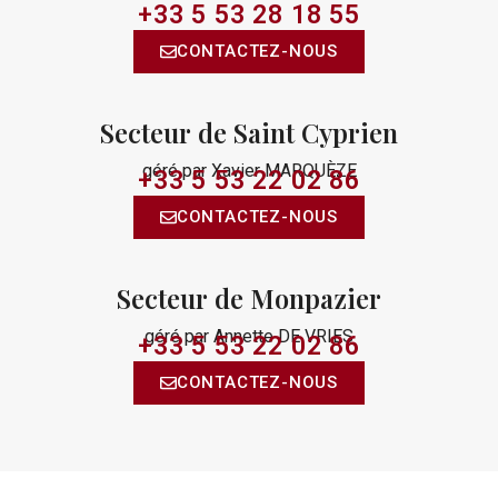
+33 5 53 28 18 55
CONTACTEZ-NOUS
Secteur de Saint Cyprien
géré par Xavier MARQUÈZE
+33 5 53 22 02 86​
CONTACTEZ-NOUS
Secteur de Monpazier
géré par Annette DE VRIES
+33 5 53 22 02 86​
CONTACTEZ-NOUS