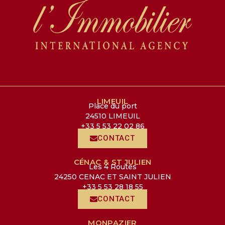
LIMEUIL
Place du port
24510 LIMEUIL
+33 5 53 22 02 86
CONTACT
CÉNAC & ST JULIEN
Les 4 Routes
24250 CENAC ET SAINT JULIEN
+33 5 53 28 18 55
CONTACT
MONPAZIER