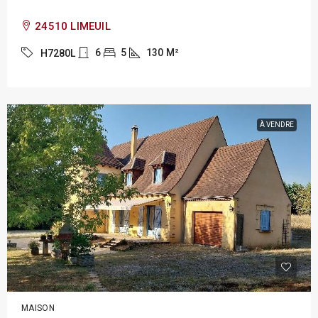
24510 LIMEUIL
6
5
130
M²
H7280L
À VENDRE
MAISON