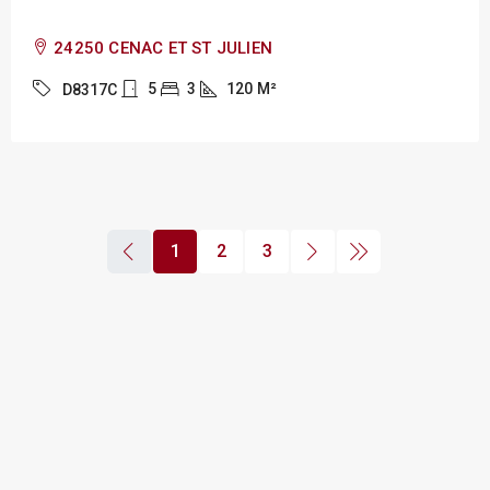
24250 CENAC ET ST JULIEN
5
3
120
M²
D8317C
1
2
3