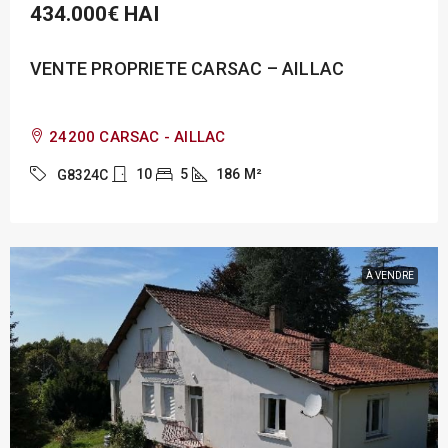
434.000€
HAI
VENTE PROPRIETE CARSAC – AILLAC
24200 CARSAC - AILLAC
10
5
186
M²
G8324C
À VENDRE