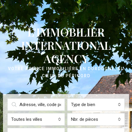
L'IMMOBILIER
INTERNATIONAL
AGENCY
VOTRE AGENCE IMMOBILIÈRE EN DORDOGNE, AU
CŒUR DU PÉRIGORD
Type de bien
Toutes les villes
Nbr. de pièces