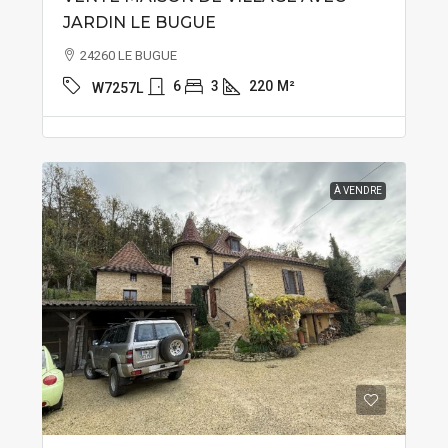
JARDIN LE BUGUE
24260 LE BUGUE
6
3
220
M²
W7257L
À VENDRE