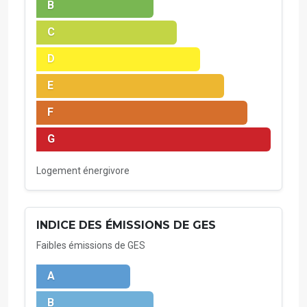
B
C
D
E
F
G
Logement énergivore
INDICE DES ÉMISSIONS DE GES
Faibles émissions de GES
A
B