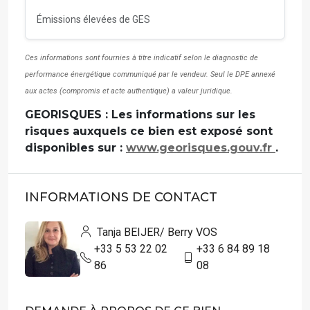
Émissions élevées de GES
Ces informations sont fournies à titre indicatif selon le diagnostic de
performance énergétique communiqué par le vendeur. Seul le DPE annexé
aux actes (compromis et acte authentique) a valeur juridique.
GEORISQUES : Les informations sur les
risques auxquels ce bien est exposé sont
disponibles sur :
www.georisques.gouv.fr
.
INFORMATIONS DE CONTACT
Tanja BEIJER/ Berry VOS
+33 5 53 22 02
+33 6 84 89 18
86
08