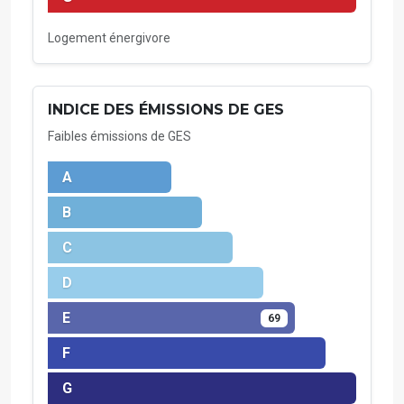
Logement énergivore
INDICE DES ÉMISSIONS DE GES
Faibles émissions de GES
A
B
C
D
E
69
F
G