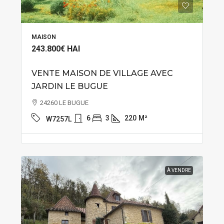
MAISON
243.800€
HAI
VENTE MAISON DE VILLAGE AVEC
JARDIN LE BUGUE
24260 LE BUGUE
6
3
220
M²
W7257L
À VENDRE