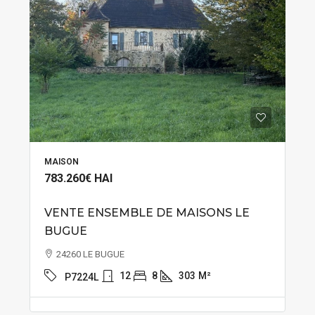
MAISON
783.260€
HAI
VENTE ENSEMBLE DE MAISONS LE
BUGUE
24260 LE BUGUE
12
8
303
M²
P7224L