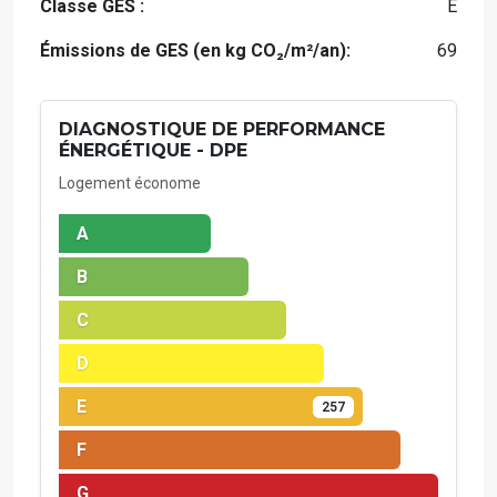
Classe GES :
E
Émissions de GES (en kg CO₂/m²/an):
69
DIAGNOSTIQUE DE PERFORMANCE
ÉNERGÉTIQUE - DPE
Logement économe
A
B
C
D
E
257
F
G