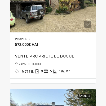
PROPRIETE
572.000€
HAI
VENTE PROPRIETE LE BUGUE
24260 LE BUGUE
9
5
182
M²
M7261L
À VENDRE