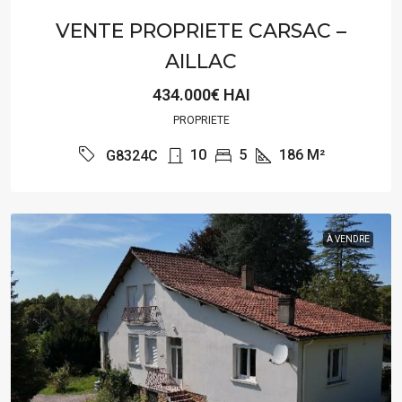
VENTE PROPRIETE CARSAC –
AILLAC
434.000€ HAI
PROPRIETE
10
5
186
M²
G8324C
À VENDRE