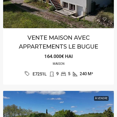
VENTE MAISON AVEC
APPARTEMENTS LE BUGUE
164.000€ HAI
MAISON
9
5
240
M²
E7251L
À VENDRE