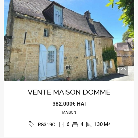
VENTE MAISON DOMME
382.000€ HAI
MAISON
6
4
130
M²
R8319C