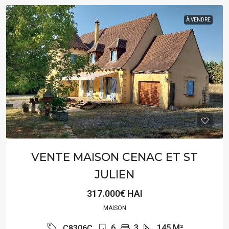
À VENDRE
VENTE MAISON CENAC ET ST
JULIEN
317.000€ HAI
MAISON
6
3
145
M²
C8306C