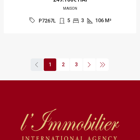
MAISON
5
3
106
M²
P7267L
1
2
3