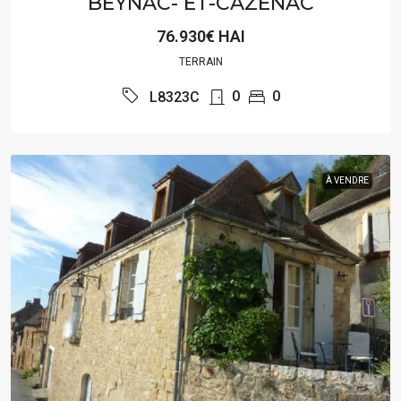
BEYNAC- ET-CAZENAC
76.930€ HAI
TERRAIN
0
0
L8323C
À VENDRE