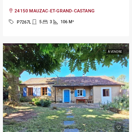
24150 MAUZAC-ET-GRAND-CASTANG
5
3
106
M²
P7267L
À VENDRE