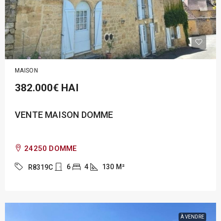
MAISON
382.000€
HAI
VENTE MAISON DOMME
24250 DOMME
6
4
130
M²
R8319C
À VENDRE