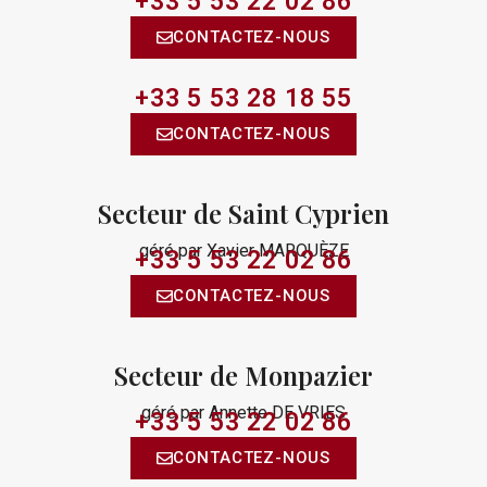
+33 5 53 22 02 86​
CONTACTEZ-NOUS
+33 5 53 28 18 55
CONTACTEZ-NOUS
Secteur de Saint Cyprien
géré par Xavier MARQUÈZE
+33 5 53 22 02 86​
CONTACTEZ-NOUS
Secteur de Monpazier
géré par Annette DE VRIES
+33 5 53 22 02 86​
CONTACTEZ-NOUS