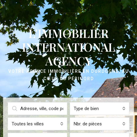
L'IMMOBILIER
INTERNATIONAL
AGENCY
VOTRE AGENCE IMMOBILIÈRE EN DORDOGNE, AU
CŒUR DU PÉRIGORD
Type de bien
Toutes les villes
Nbr. de pièces