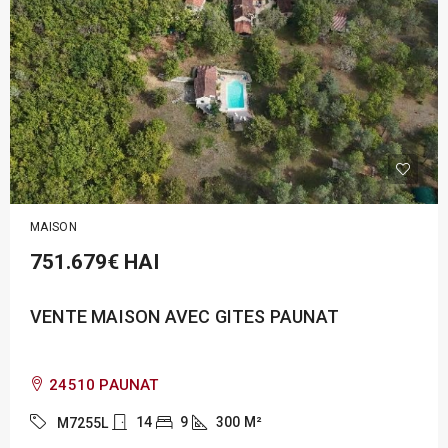
MAISON
751.679€
HAI
VENTE MAISON AVEC GITES PAUNAT
24510 PAUNAT
14
9
300
M²
M7255L