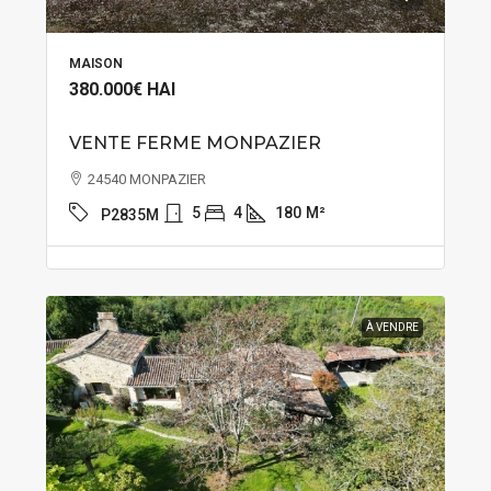
MAISON
380.000€
HAI
VENTE FERME MONPAZIER
24540 MONPAZIER
5
4
180
M²
P2835M
À VENDRE