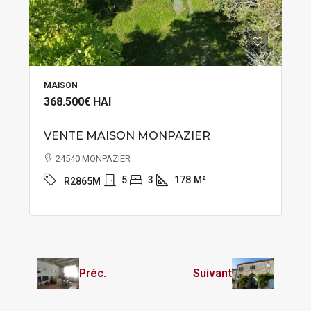
MAISON
368.500€
HAI
VENTE MAISON MONPAZIER
24540 MONPAZIER
5
3
178
M²
R2865M
Préc.
Suivant