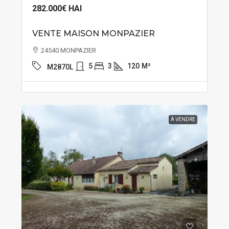
282.000€
HAI
VENTE MAISON MONPAZIER
24540 MONPAZIER
5
3
120
M²
M2870L
À VENDRE