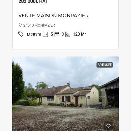
282.000€
HAI
VENTE MAISON MONPAZIER
24540 MONPAZIER
5
3
120
M²
M2870L
À VENDRE