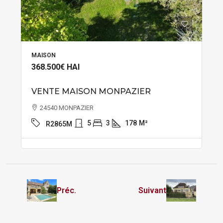
MAISON
368.500€
HAI
VENTE MAISON MONPAZIER
24540 MONPAZIER
5
3
178
M²
R2865M
Préc.
Suivant