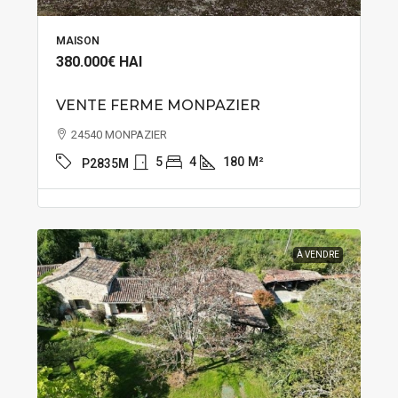
MAISON
380.000€
HAI
VENTE FERME MONPAZIER
24540 MONPAZIER
5
4
180
M²
P2835M
À VENDRE