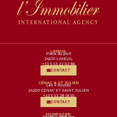
LIMEUIL
Place du port
24510 LIMEUIL
+33 5 53 22 02 86
CONTACT
CÉNAC & ST JULIEN
Les 4 Routes
24250 CENAC ET SAINT JULIEN
+33 5 53 28 18 55
CONTACT
MONPAZIER
Secteur géré par