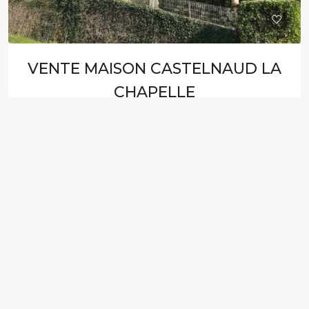
VENTE MAISON CASTELNAUD LA
CHAPELLE
235.000€ HAI
MAISON
5
3
105
M²
J8312C
À VENDRE