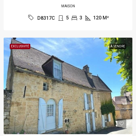
MAISON
5
3
120
M²
D8317C
EXCLUSIVITÉ
À VENDRE