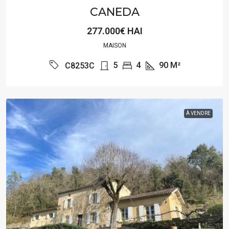
CANEDA
277.000€ HAI
MAISON
5
4
90
M²
C8253C
À VENDRE