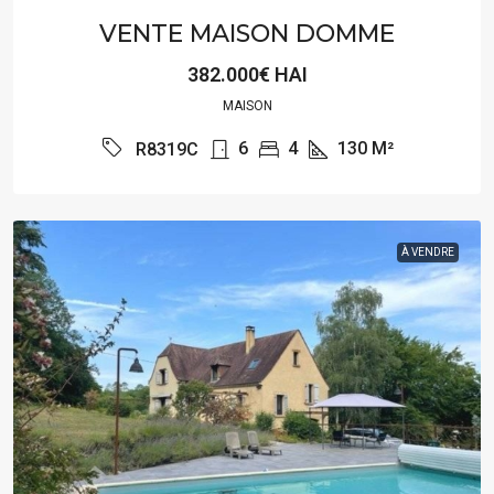
VENTE MAISON DOMME
382.000€ HAI
MAISON
6
4
130
M²
R8319C
À VENDRE