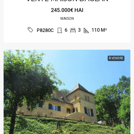
245.000€ HAI
MAISON
6
3
110
M²
P8280C
À VENDRE