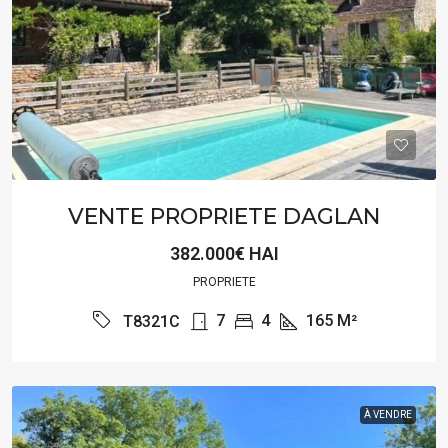
VENTE PROPRIETE DAGLAN
382.000€ HAI
PROPRIETE
7
4
165
M²
T8321C
À VENDRE