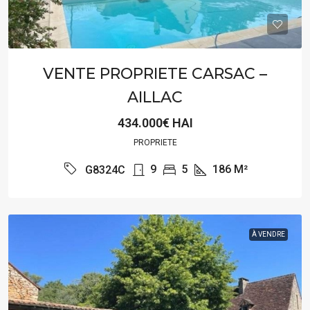
VENTE PROPRIETE CARSAC –
AILLAC
434.000€ HAI
PROPRIETE
9
5
186
M²
G8324C
À VENDRE