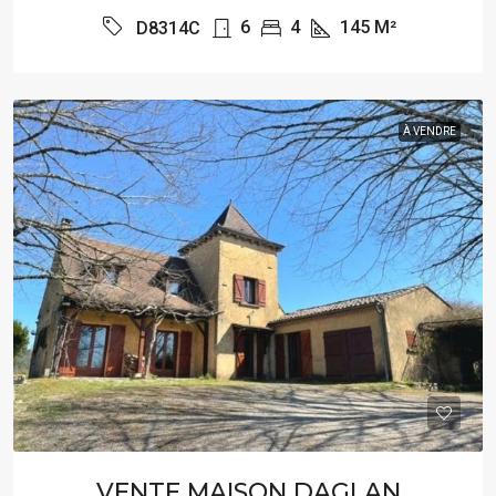
6
4
145
M²
D8314C
À VENDRE
VENTE MAISON DAGLAN