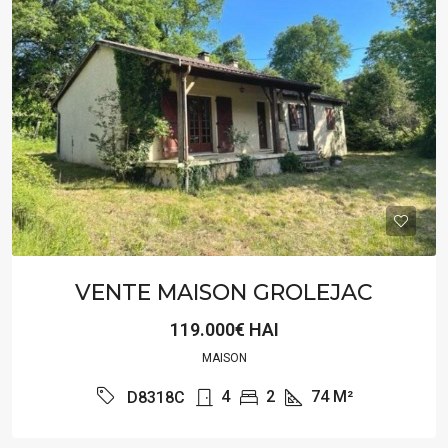
VENTE MAISON GROLEJAC
119.000€ HAI
MAISON
4
2
74
M²
D8318C