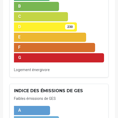
B
C
D
230
E
F
G
Logement énergivore
INDICE DES ÉMISSIONS DE GES
Faibles émissions de GES
A