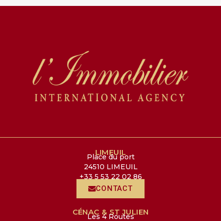
LIMEUIL
Place du port
24510 LIMEUIL
+33 5 53 22 02 86
CONTACT
CÉNAC & ST JULIEN
Les 4 Routes