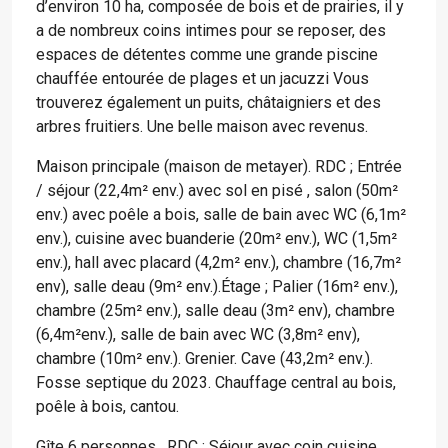
d’environ 10 ha, composée de bois et de prairies, il y
a de nombreux coins intimes pour se reposer, des
espaces de détentes comme une grande piscine
chauffée entourée de plages et un jacuzzi Vous
trouverez également un puits, châtaigniers et des
arbres fruitiers. Une belle maison avec revenus.
Maison principale (maison de metayer). RDC ; Entrée
/ séjour (22,4m² env.) avec sol en pisé , salon (50m²
env.) avec poêle a bois, salle de bain avec WC (6,1m²
env.), cuisine avec buanderie (20m² env.), WC (1,5m²
env.), hall avec placard (4,2m² env.), chambre (16,7m²
env), salle deau (9m² env.).Étage ; Palier (16m² env.),
chambre (25m² env.), salle deau (3m² env), chambre
(6,4m²env.), salle de bain avec WC (3,8m² env),
chambre (10m² env.). Grenier. Cave (43,2m² env.).
Fosse septique du 2023. Chauffage central au bois,
poêle à bois, cantou.
Gîte 6 personnes . RDC ; Séjour avec coin cuisine