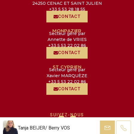
24250 CENAC ET SAINT JULIEN
+33 5 53 28 18 55
CONTACT
MONPAZIER
Secteur géré par
Annette de VRIES
+33 5 53 22 02 86
CONTACT
ST CYPRIEN
Secteur géré par
Xavier MARQUÈZE
+33 5 53 22 02 86
CONTACT
SUIVEZ-NOUS
Tanja BEIJER/ Berry VOS