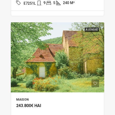
9
5
240
M²
E7251L
À VENDRE
MAISON
243.800€
HAI